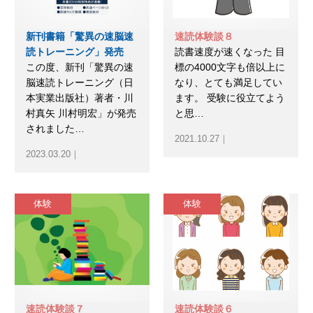
新刊書籍「驚異の速脳速
速読体験談８
読トレーニング」発売
読書速度が速くなった 目
この度、新刊「驚異の速
標の4000文字も倍以上に
脳速読トレーニング（日
なり、とても満足してい
本実業出版社）著者・川
ます。 受験に役立てよう
村真矢 川村明宏」が発売
と思…
されました…
2021.10.27｜
2023.03.20｜
体験
体験
速読体験談７
速読体験談６