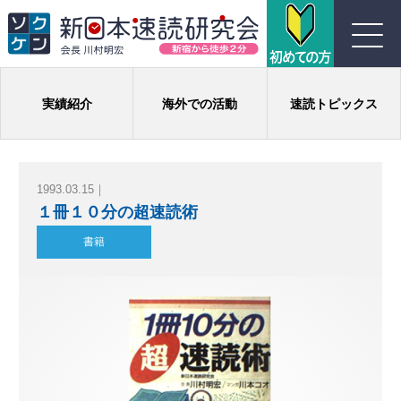
川村式ジョイント速読とは
実績紹介
海外での活動
速読トピックス
コース紹介
1993.03.15｜
受講生の声
１冊１０分の超速読術
書籍
よくある質問
実績
団体概要
お問い合わせ