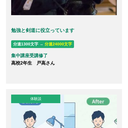
勉強と剣道に役立っています
分速1300文字 →
分速24000文字
集中講座受講修了
高校2年生 戸高さん
体験談