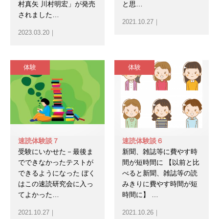
村真矢 川村明宏」が発売
と思…
されました…
2021.10.27｜
無料体験のお申し込み
2023.03.20｜
ログイン
体験
体験
速読体験談７
速読体験談６
受験にいかせた－最後ま
新聞、雑誌等に費やす時
でできなかったテストが
間が短時間に 【以前と比
できるようになった ぼく
べると新聞、雑誌等の読
はこの速読研究会に入っ
みきりに費やす時間が短
てよかった…
時間に】 …
2021.10.27｜
2021.10.26｜