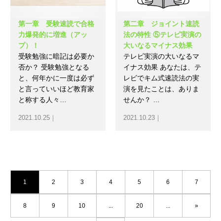
第一章 受験速読で合格
第二章 ジョイント速読
力爆発的に増進（アッ
法の特性 ⑤テレビ実演の
プ）！
大いなるマイナス効果
受験勉強に暗記は必要か
テレビ実演の大いなるマ
否か？ 受験勉強となる
イナス効果 あなたは、テ
と、何年かに一度は必ず
レビでキム式速読法の実
と言っていいほど教育家
演を見たことは、ありま
と称する人々…
せんか？ …
2021.10.25｜
2021.10.23｜
1
2
3
4
5
6
7
8
9
10
...
20
...
»