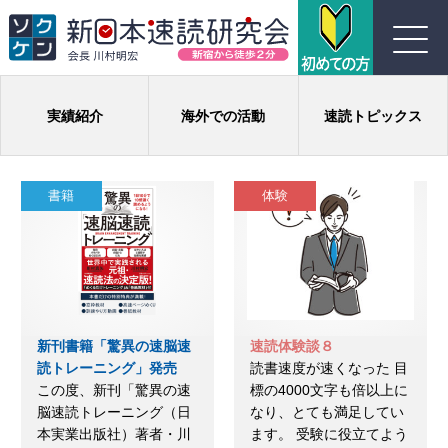
川村式ジョイント速読とは
実績紹介
海外での活動
速読トピックス
コース紹介
書籍
体験
受講生の声
よくある質問
実績
新刊書籍「驚異の速脳速
速読体験談８
読トレーニング」発売
読書速度が速くなった 目
団体概要
この度、新刊「驚異の速
標の4000文字も倍以上に
脳速読トレーニング（日
なり、とても満足してい
本実業出版社）著者・川
ます。 受験に役立てよう
お問い合わせ