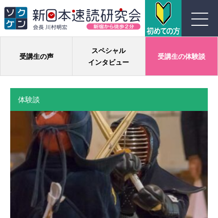
川村式ジョイント速読とは
スペシャル
受講生の声
受講生の体験談
インタビュー
コース紹介
体験談
受講生の声
よくある質問
実績
団体概要
お問い合わせ