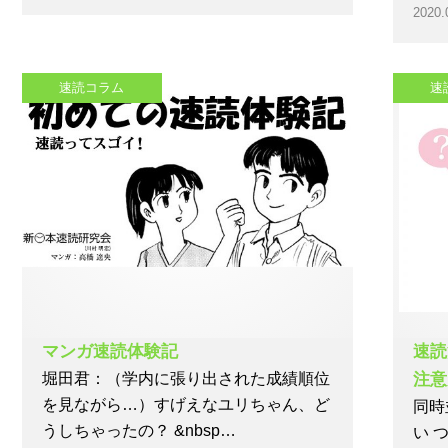
2020.
速読コラム
速
マンガ速読体験記
速読
堀田君：（学内に張り出された成績順位
注意
を見ながら…）すげえなユリちゃん、ど
同時
うしちゃったの？ &nbsp…
い 