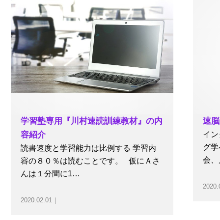
ース
学習塾専用『川村速読訓練教材』の内
速脳
容紹介
イン
グ学
読書速度と学習能力は比例する 学習内
会、
容の８０％は読むことです。 仮にＡさ
んは１分間に1…
2020.
2020.02.01｜