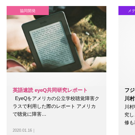
協同開発
メ
英語速読 eyeQ共同研究レポート
フジ
EyeQをアメリカの公立学校聴覚障害ク
川村
ラスで利用した際のレポート アメリカ
川村
で聴覚に障害…
究し
修も
2020.01.16｜