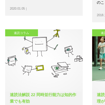
のこ
2020.01.05｜
2018.
速読コラム
速
速読法解説 22 同時並行能力は知的作
速読
業でも有効
理が