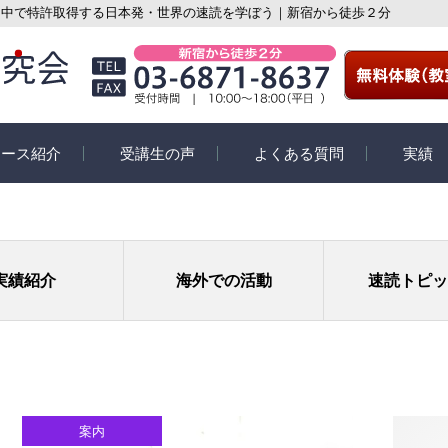
・中で特許取得する日本発・世界の速読を学ぼう｜新宿から徒歩２分
コース紹介
受講生の声
よくある質問
実績
紹介
受講生の声
速読活動コ
座教室コース
スペシャルインタビュー
eyeQ
実績紹介
海外での活動
速読トピッ
イン個別指導コー
受講生の体験談
学習コース
ての速読講座
案内