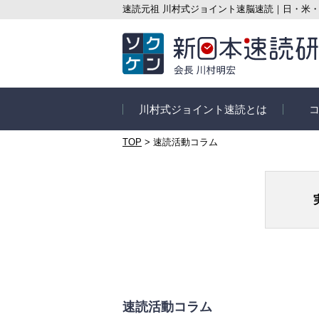
速読元祖 川村式ジョイント速脳速読｜日・米
川村式ジョイント速読とは
TOP
>
速読活動コラム
速読とは
コース
信頼の実績
速読講
速読の3つのポイント
オンラ
ス
速読の目的別メリット
セルフ
さぁ速読を始めよう
はじめ
速読活動コラム