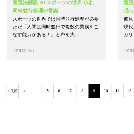
速読法解説 20 スポーツの世界では、
速読
同時並行処理が常識
眠ら
スポーツの世界では同時並行処理が必要
偏見
ただ「人間は同時並行で複数の業務をこ
現代
なす能カがある！」と声を大…
ガリ
2018.09.05｜
2018.
« 先頭
«
...
5
6
7
8
9
10
11
12