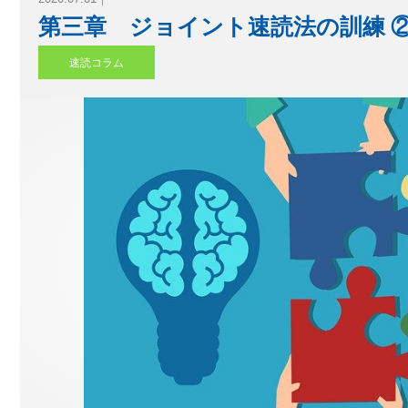
ース
第三章 ジョイント速読法の訓練 
速読コラム