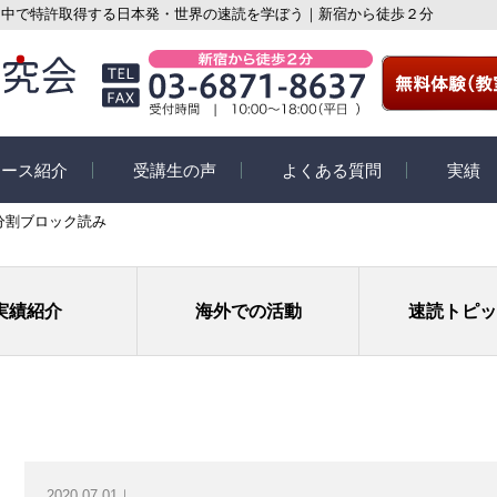
・中で特許取得する日本発・世界の速読を学ぼう｜新宿から徒歩２分
コース紹介
受講生の声
よくある質問
実績
分割ブロック読み
紹介
受講生の声
速読活動コ
座教室コース
スペシャルインタビュー
eyeQ
実績紹介
海外での活動
速読トピッ
イン個別指導コー
受講生の体験談
学習コース
ての速読講座
2020.07.01｜