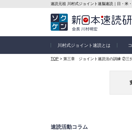
速読元祖 川村式ジョイント速脳速読｜日・米
川村式ジョイント速読とは
TOP
>
第三章 ジョイント速読法の訓練 ②三
速読とは
コース
信頼の実績
速読講
速読の3つのポイント
オンラ
ス
速読の目的別メリット
セルフ
さぁ速読を始めよう
はじめ
速読活動コラム