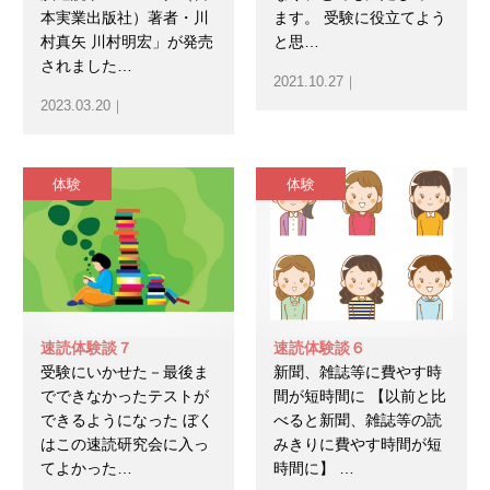
本実業出版社）著者・川
ます。 受験に役立てよう
村真矢 川村明宏」が発売
と思…
されました…
2021.10.27｜
2023.03.20｜
体験
体験
速読体験談７
速読体験談６
受験にいかせた－最後ま
新聞、雑誌等に費やす時
でできなかったテストが
間が短時間に 【以前と比
できるようになった ぼく
べると新聞、雑誌等の読
はこの速読研究会に入っ
みきりに費やす時間が短
てよかった…
時間に】 …