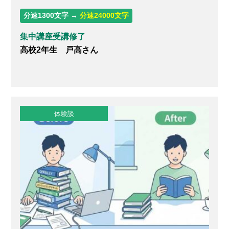
分速1300文字 →
分速24000文字
集中講座受講修了
高校2年生 戸高さん
体験談