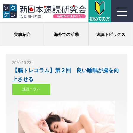
川村式ジョイント速読とは
実績紹介
海外での活動
速読トピックス
コース紹介
2020.10.23｜
受講生の声
【脳トレコラム】第２回 良い睡眠が脳を向
上させる
よくある質問
速読コラム
実績
団体概要
お問い合わせ