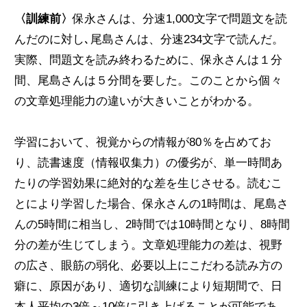
〈訓練前〉
保永さんは、分速1,000文字で問題文を読
んだのに対し､尾島さんは、分速234文字で読んだ。
実際、問題文を読み終わるために、保永さんは１分
間、尾島さんは５分間を要した。このことから個々
の文章処理能力の違いが大きいことがわかる。
学習において、視覚からの情報が80％を占めてお
り、読書速度（情報収集力）の優劣が、単一時間あ
たりの学習効果に絶対的な差を生じさせる。読むこ
とにより学習した場合、保永さんの1時間は、尾島さ
んの5時間に相当し、2時間では10時間となり、8時間
分の差が生じてしまう。文章処理能力の差は、視野
の広さ、眼筋の弱化、必要以上にこだわる読み方の
癖に、原因があり、適切な訓練により短期間で、日
本人平均の3倍～10倍に引き上げることが可能であ