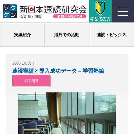
川村式ジョイント速読とは
実績紹介
海外での活動
速読トピックス
コース紹介
2003.10.30｜
受講生の声
速読実績と導入成功データ – 学習塾編
協同開発
よくある質問
実績
団体概要
お問い合わせ