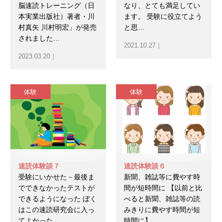
脳速読トレーニング（日
なり、とても満足してい
本実業出版社）著者・川
ます。 受験に役立てよう
村真矢 川村明宏」が発売
と思…
されました…
2021.10.27｜
2023.03.20｜
体験
体験
速読体験談７
速読体験談６
受験にいかせた－最後ま
新聞、雑誌等に費やす時
でできなかったテストが
間が短時間に 【以前と比
できるようになった ぼく
べると新聞、雑誌等の読
はこの速読研究会に入っ
みきりに費やす時間が短
てよかった…
時間に】 …