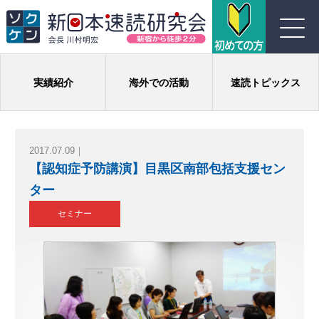
川村式ジョイント速読とは
実績紹介
海外での活動
速読トピックス
コース紹介
2017.07.09｜
受講生の声
【認知症予防講演】目黒区南部包括支援セン
ター
よくある質問
セミナー
実績
団体概要
お問い合わせ