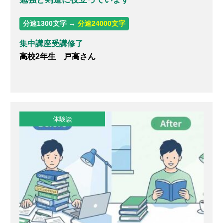
分速1300文字 →
分速24000文字
集中講座受講修了
高校2年生 戸高さん
体験談