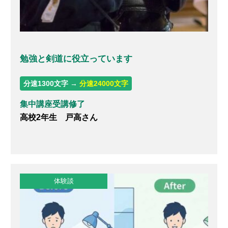
勉強と剣道に役立っています
分速1300文字 →
分速24000文字
集中講座受講修了
高校2年生 戸高さん
体験談