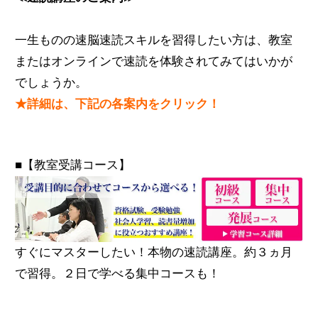
無料体験のお申し込み
一生ものの速脳速読スキルを習得したい方は、教室
またはオンラインで速読を体験されてみてはいかが
ログイン
でしょうか。
★詳細は、下記の各案内をクリック！
■【教室受講コース】
すぐにマスターしたい！本物の速読講座。約３ヵ月
で習得。２日で学べる集中コースも！