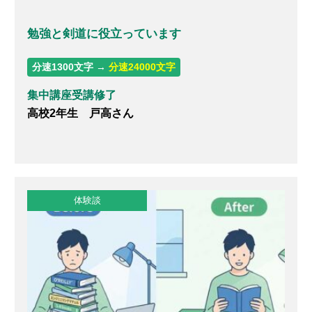
勉強と剣道に役立っています
分速1300文字 →
分速24000文字
集中講座受講修了
高校2年生 戸高さん
体験談