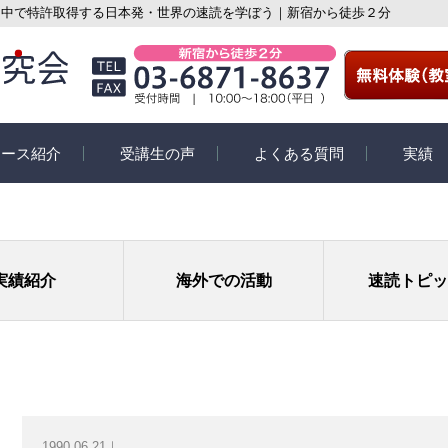
・中で特許取得する日本発・世界の速読を学ぼう｜新宿から徒歩２分
コース紹介
受講生の声
よくある質問
実績
紹介
受講生の声
速読活動コ
座教室コース
スペシャルインタビュー
eyeQ
実績紹介
海外での活動
速読トピッ
イン個別指導コー
受講生の体験談
学習コース
ての速読講座
1990.06.21｜