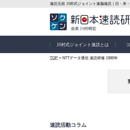
速読元祖 川村式ジョイント速脳速読｜日・米
川村式ジョイント速読とは
TOP
>
NTTデータ通信 速読研修 1990年
速読とは
コース
信頼の実績
速読講
速読の3つのポイント
オンラ
ス
速読の目的別メリット
セルフ
さぁ速読を始めよう
はじめ
速読活動コラム