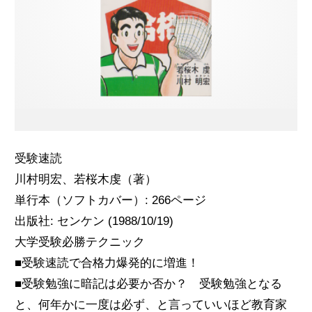
無料体験のお申し込み
ログイン
受験速読
川村明宏、若桜木虔（著）
単行本（ソフトカバー）: 266ページ
出版社: センケン (1988/10/19)
大学受験必勝テクニック
■受験速読で合格力爆発的に増進！
■受験勉強に暗記は必要か否か？ 受験勉強となる
と、何年かに一度は必ず、と言っていいほど教育家