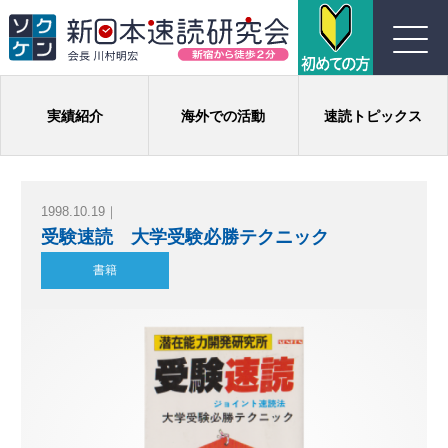
川村式ジョイント速読とは
実績紹介
海外での活動
速読トピックス
コース紹介
1998.10.19｜
受講生の声
受験速読 大学受験必勝テクニック
書籍
よくある質問
実績
団体概要
お問い合わせ