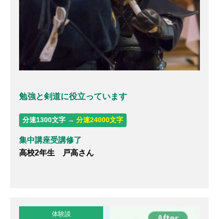
勉強と剣道に役立っています
分速1300文字 →
分速24000文字
集中講座受講修了
高校2年生 戸高さん
体験談