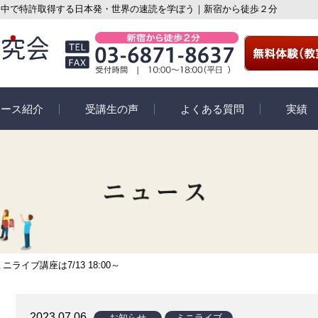
・中で特許取得する日本発・世界の速読を学ぼう｜新宿から徒歩２分
コース紹介
受講生の声
よくある質問
実績
紹介
受講生の声
速読活動コ
座教室コース
スペシャルインタビュー
eyeQ
イン個別指導コー
受講生の体験談
学習コース
イブ講座は7/13 18:00～
ての速読講座
2023.07.06
お知らせ
ミニライブ