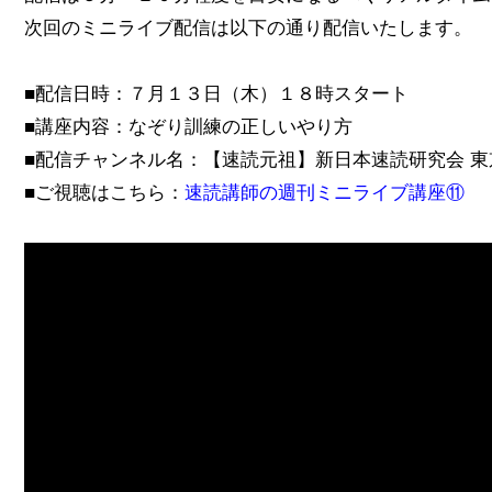
次回のミニライブ配信は以下の通り配信いたします。
■配信日時：７月１３日（木）１８時スタート
■講座内容：なぞり訓練の正しいやり方
■配信チャンネル名：【速読元祖】新日本速読研究会 東京
■ご視聴はこちら：
速読講師の週刊ミニライブ講座⑪