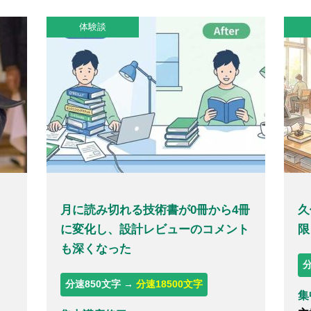
体験談
月に読み切れる技術書が0冊から4冊
久
に変化し、設計レビューのコメント
限
も深くなった
分
分速850文字 →
分速18500文字
集