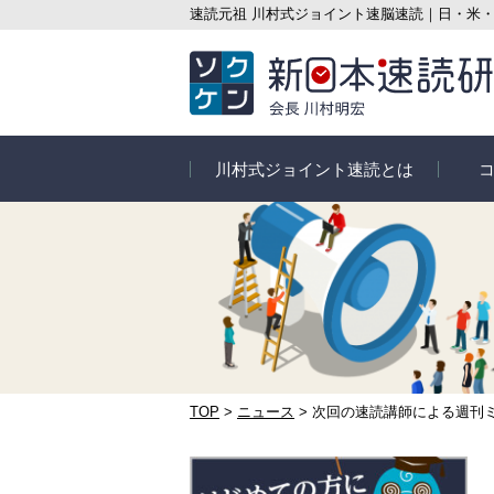
速読元祖 川村式ジョイント速脳速読｜日・米
川村式ジョイント速読とは
速読とは
コース
信頼の実績
速読講
速読の3つのポイント
オンラ
ス
速読の目的別メリット
セルフ
TOP
>
ニュース
>
次回の速読講師による週刊ミニラ
さぁ速読を始めよう
はじめ