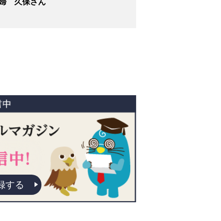
婦 久保さん
録する