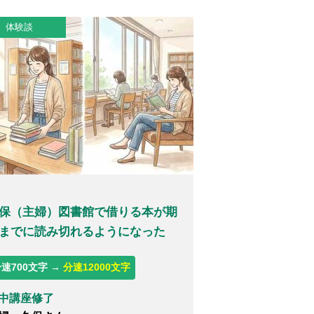
体験談
保（主婦）図書館で借りる本が期
までに読み切れるようになった
速700文字 →
分速12000文字
中講座修了