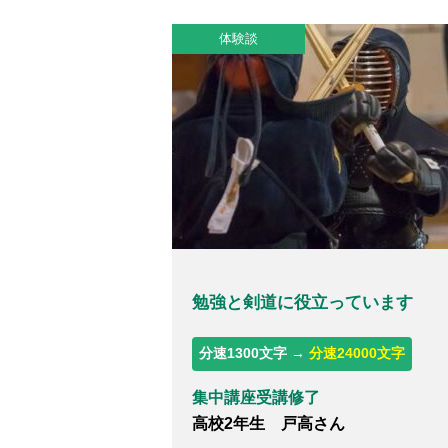
体験談
勉強と剣道に役立っています
分速1300文字 →
分速24000文字
集中講座受講修了
高校2年生 戸高さん