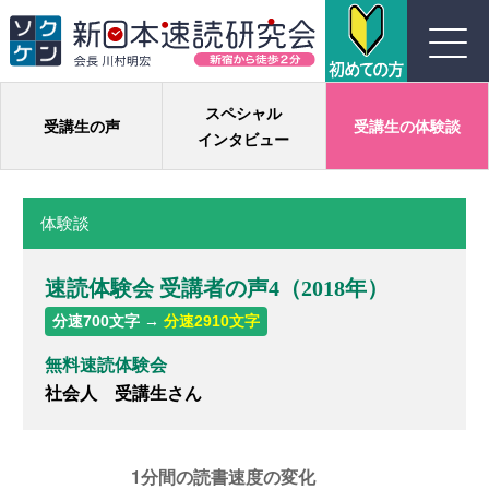
川村式ジョイント速読とは
スペシャル
受講生の声
受講生の体験談
インタビュー
コース紹介
体験談
受講生の声
速読体験会 受講者の声4（2018年）
よくある質問
分速700文字 →
分速2910文字
実績
無料速読体験会
社会人 受講生さん
団体概要
お問い合わせ