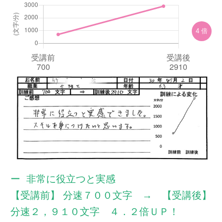
無料体験のお申し込み
4 倍
ログイン
非常に役立つと実感
【受講前】 分速７００文字 → 【受講後】
分速２，９１０文字 ４．２倍ＵＰ！