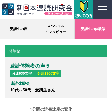
川村式ジョイント速読とは
スペシャル
受講生の声
受講生の体験談
インタビュー
コース紹介
体験談
受講生の声
速読体験者の声５
よくある質問
分速630文字 →
分速1300文字
実績
速読体験会
10代～50代 受講生さん
団体概要
お問い合わせ