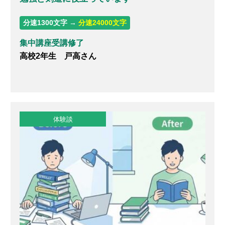
分速1300文字 →
分速24000文字
集中講座受講修了
高校2年生 戸高さん
体験談