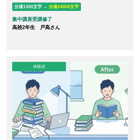
分速1300文字 →
分速24000文字
集中講座受講修了
高校2年生 戸高さん
体験談