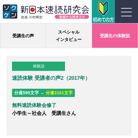
川村式ジョイント速読とは
スペシャル
受講生の声
受講生の体験談
インタビュー
コース紹介
体験談
受講生の声
速読体験 受講者の声2（2017年）
よくある質問
分速590文字 →
分速3161文字
実績
無料速読体験会修了
小学生～社会人 受講生さん
団体概要
お問い合わせ