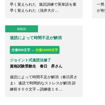
早く覚えられた 速読訓練で英単語を素
一男
早く覚えられた（浅井大介…
が有
体験談
速読によって時間不足が解消
分速900文字 →
分速16000文字
ジョイント式速読法修了
資格試験受験生 春日 昇さん
速読によって時間不足が解消（春日昇さ
ま） 速読で時間的なストレスが解消 訓
練前９００文字→訓練後１６…