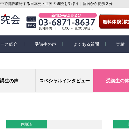
・中で特許取得する日本発・世界の速読を学ぼう｜新宿から徒歩２分
コース紹介
受講生の声
よくある質問
実績
紹介
受講生の声
速読活動コ
座教室コース
スペシャルインタビュー
eyeQ
講生の声
スペシャル
インタビュー
受講生の体
イン個別指導コー
受講生の体験談
学習コース
ての速読講座
体験談