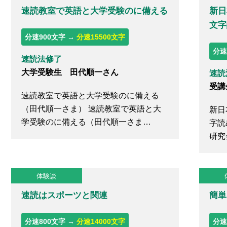
ース
速読教室で英語と大学受験のに備える
新日
文字
分速900文字 →
分速15500文字
分速
速読法修了
大学受験生 田代順一さん
速読
受講
速読教室で英語と大学受験のに備える
（田代順一さま） 速読教室で英語と大
新日
学受験のに備える（田代順一さま…
字読
研究
体験談
速読はスポーツと関連
簡単
分速800文字 →
分速14000文字
分速