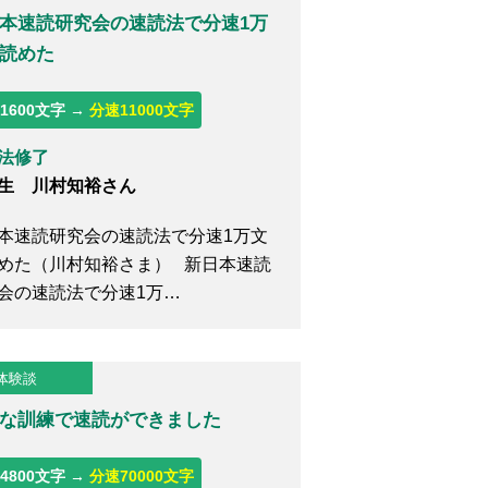
本速読研究会の速読法で分速1万
読めた
1600文字 →
分速11000文字
法修了
生 川村知裕さん
本速読研究会の速読法で分速1万文
めた（川村知裕さま） 新日本速読
会の速読法で分速1万…
体験談
な訓練で速読ができました
4800文字 →
分速70000文字