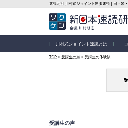
速読元祖 川村式ジョイント速脳速読｜日・米
川村式ジョイント速読とは
TOP
>
受講生の声
>
受講生の体験談
速読とは
コース
信頼の実績
速読講
受
速読の3つのポイント
オンラ
ス
速読の目的別メリット
セルフ
さぁ速読を始めよう
はじめ
受講生の声