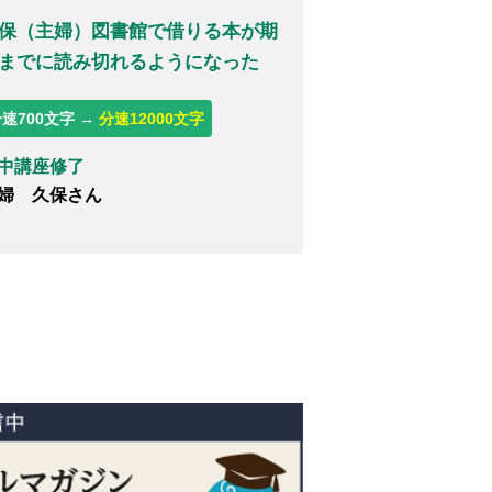
保（主婦）図書館で借りる本が期
までに読み切れるようになった
速700文字 →
分速12000文字
中講座修了
婦 久保さん