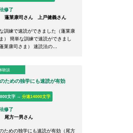
法修了
歳 蓬莱康司さん 上戸健義さん
な訓練で速読ができました（蓬莱康
ま） 簡単な訓練で速読ができまし
蓬莱康司さま） 速読法の…
体験談
のための独学にも速読が有効
800文字 →
分速14000文字
法修了
歳 尾方一男さん
のための独学にも速読が有効（尾方