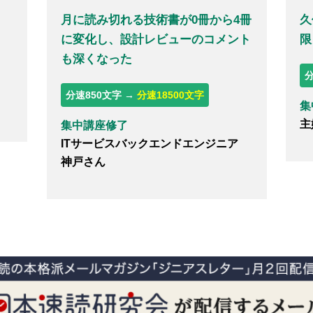
月に読み切れる技術書が0冊から4冊
久
に変化し、設計レビューのコメント
限
も深くなった
分
分速850文字 →
分速18500文字
集
主
集中講座修了
ITサービスバックエンドエンジニア
神戸さん