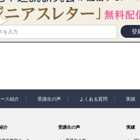
登
コース紹介
受講生の声
よくある質問
実績
紹介
受講生の声
速読活動コ
紹介
受講生の声
実績
座教室コース
スペシャルインタビュー
eyeQ