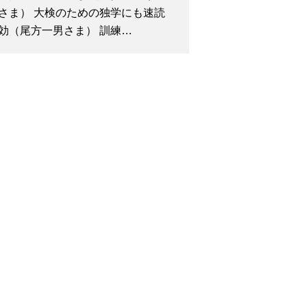
さま） 大検のための独学にも速読
効（尾方一男さま） 訓練…