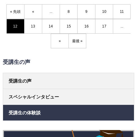
« 先頭
«
...
8
9
10
11
12
13
14
15
16
17
...
»
最後 »
受講生の声
受講生の声
スペシャルインタビュー
受講生の体験談