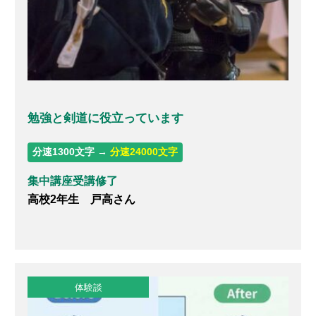
勉強と剣道に役立っています
分速1300文字 →
分速24000文字
集中講座受講修了
高校2年生 戸高さん
体験談